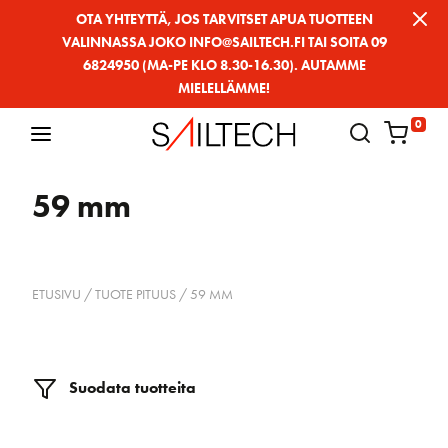
Siirry
OTA YHTEYTTÄ, JOS TARVITSET APUA TUOTTEEN
VALINNASSA JOKO INFO@SAILTECH.FI TAI SOITA 09
sivun
6824950 (MA-PE KLO 8.30-16.30). AUTAMME
sisältöön
MIELELLÄMME!
0
59 mm
ETUSIVU
/ TUOTE PITUUS / 59 MM
Suodata tuotteita