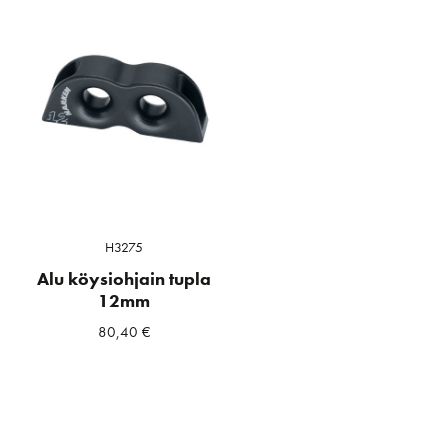
H3275
Alu köysiohjain tupla
12mm
80,40
€