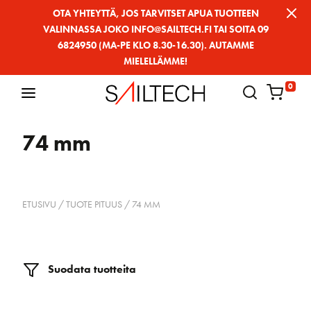
Siirry
OTA YHTEYTTÄ, JOS TARVITSET APUA TUOTTEEN
VALINNASSA JOKO INFO@SAILTECH.FI TAI SOITA 09
sivun
6824950 (MA-PE KLO 8.30-16.30). AUTAMME
sisältöön
MIELELLÄMME!
0
74 mm
ETUSIVU
/ TUOTE PITUUS / 74 MM
Suodata tuotteita