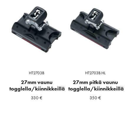
HT2703B
HT2703B.HL
27mm vaunu
27mm pitkä vaunu
togglella/kiinnikkeillä
togglella/kiinnikkeillä
330
€
350
€