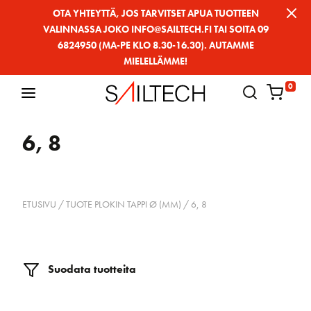
Siirry
OTA YHTEYTTÄ, JOS TARVITSET APUA TUOTTEEN
VALINNASSA JOKO INFO@SAILTECH.FI TAI SOITA 09
sivun
6824950 (MA-PE KLO 8.30-16.30). AUTAMME
sisältöön
MIELELLÄMME!
0
6, 8
ETUSIVU
/ TUOTE PLOKIN TAPPI Ø (MM) / 6, 8
Suodata tuotteita