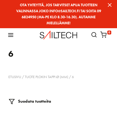
Siirry
OTA YHTEYTTÄ, JOS TARVITSET APUA TUOTTEEN
VALINNASSA JOKO INFO@SAILTECH.FI TAI SOITA 09
sivun
6824950 (MA-PE KLO 8.30-16.30). AUTAMME
sisältöön
MIELELLÄMME!
0
6
ETUSIVU
/ TUOTE PLOKIN TAPPI Ø (MM) / 6
Suodata tuotteita