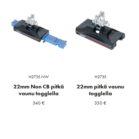
H2735.NW
H2735
22mm Non CB pitkä
22mm pitkä vaunu
vaunu togglella
togglella
340
€
330
€