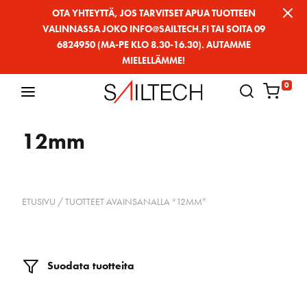
Siirry
OTA YHTEYTTÄ, JOS TARVITSET APUA TUOTTEEN
VALINNASSA JOKO INFO@SAILTECH.FI TAI SOITA 09
sivun
6824950 (MA-PE KLO 8.30-16.30). AUTAMME
sisältöön
MIELELLÄMME!
0
12mm
ETUSIVU
/ TUOTTEET AVAINSANALLA “12MM”
Suodata tuotteita