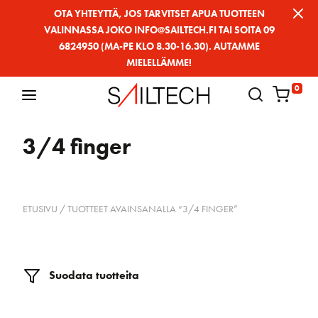
Siirry
OTA YHTEYTTÄ, JOS TARVITSET APUA TUOTTEEN
VALINNASSA JOKO INFO@SAILTECH.FI TAI SOITA 09
sivun
6824950 (MA-PE KLO 8.30-16.30). AUTAMME
sisältöön
MIELELLÄMME!
0
3/4 finger
ETUSIVU
/ TUOTTEET AVAINSANALLA “3/4 FINGER”
Suodata tuotteita