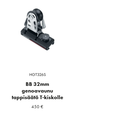
HGT326S
BB 32mm
genoavaunu
tappisäätö T-kiskolle
450
€