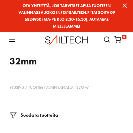
Siirry
OTA YHTEYTTÄ, JOS TARVITSET APUA TUOTTEEN
VALINNASSA JOKO INFO@SAILTECH.FI TAI SOITA 09
sivun
6824950 (MA-PE KLO 8.30-16.30). AUTAMME
sisältöön
MIELELLÄMME!
0
32mm
ETUSIVU
/ TUOTTEET AVAINSANALLA “32MM”
Suodata tuotteita