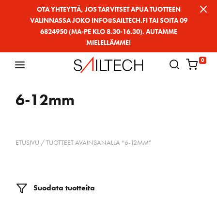
Siirry
OTA YHTEYTTÄ, JOS TARVITSET APUA TUOTTEEN
VALINNASSA JOKO INFO@SAILTECH.FI TAI SOITA 09
sivun
6824950 (MA-PE KLO 8.30-16.30). AUTAMME
sisältöön
MIELELLÄMME!
0
6-12mm
ETUSIVU
/ TUOTTEET AVAINSANALLA “6-12MM”
Suodata tuotteita