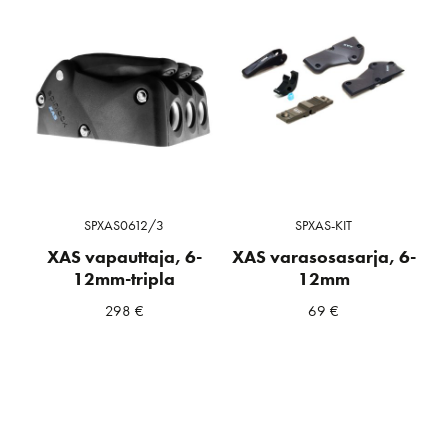
SPXAS0612/3
SPXAS-KIT
XAS vapauttaja, 6-
XAS varasosasarja, 6-
12mm-tripla
12mm
298
€
69
€