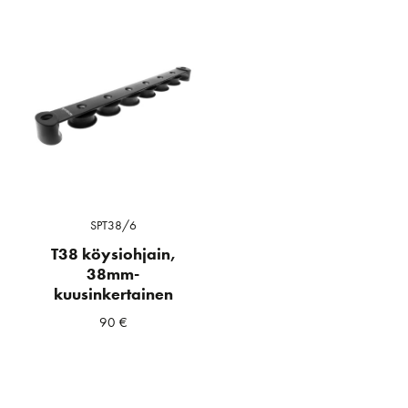
SPT38/6
T38 köysiohjain,
38mm-
kuusinkertainen
90
€