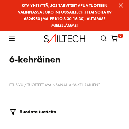
Siirry
OTA YHTEYTTÄ, JOS TARVITSET APUA TUOTTEEN
VALINNASSA JOKO INFO@SAILTECH.FI TAI SOITA 09
sivun
6824950 (MA-PE KLO 8.30-16.30). AUTAMME
sisältöön
MIELELLÄMME!
0
6-kehräinen
ETUSIVU
/ TUOTTEET AVAINSANALLA “6-KEHRÄINEN”
Suodata tuotteita