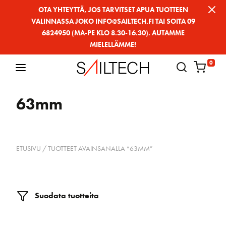
Siirry
OTA YHTEYTTÄ, JOS TARVITSET APUA TUOTTEEN
VALINNASSA JOKO INFO@SAILTECH.FI TAI SOITA 09
sivun
6824950 (MA-PE KLO 8.30-16.30). AUTAMME
sisältöön
MIELELLÄMME!
0
63mm
ETUSIVU
/ TUOTTEET AVAINSANALLA “63MM”
Suodata tuotteita