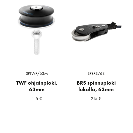
SPTWF/63M
SPBRS/63
TWF ohjainploki,
BRS spinnuploki
63mm
lukolla, 63mm
115
€
215
€