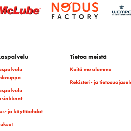
kaspalvelu
Tietoa meistä
aspalvelu
Keitä me olemme
kokauppa
Rekisteri- ja tietosuojasel
aspalvelu
asiakkaat
us- ja käyttöehdot
tukset