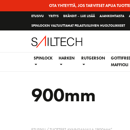
Siirry
OTA YHTEYTTÄ, JOS TARVITSET APUA TUOTT
sivun
ETUSIVU
YRITYS
BRÄNDIT – LUE LISÄÄ
AJANKOHTAISTA
sisältöön
SPINLOCKIN VALTUUTTAMAT PELASTUSLIIVIEN HUOLTOLIIKKEET
SPINLOCK
HARKEN
RUTGERSON
GOTTIFRE
MAFFIOLI
900mm
ETUSIVU
/ TUOTTEET AVAINSANALLA “900MM”