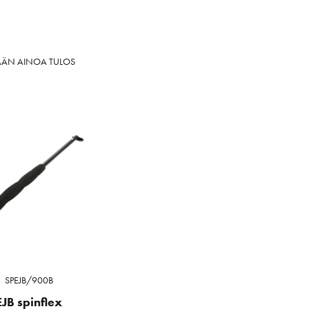
ÄÄN AINOA TULOS
SPEJB/900B
EJB spinflex