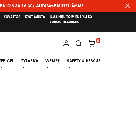
E KLO 8.30-16.30). AUTAMME MIELELLÄMME!
KUVASTOT
KYSY MEILTÄ
ILMAINEN TOIMITUS YLI 50
EURON TILAUKSIIN!
0
KIRJAUDU / REKISTERÖIDY
TEF-GEL
TYLASKA
WEMPE
SAFETY & RESCUE