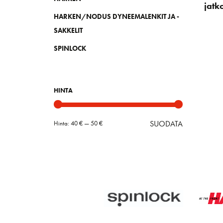
jatk
HARKEN/NODUS DYNEEMALENKIT JA -
SAKKELIT
SPINLOCK
HINTA
SUODATA
Hinta:
40 €
—
50 €
Minimihint
Maksimihin