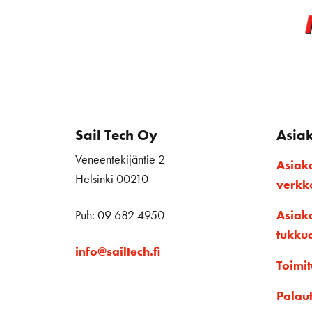
Sail Tech Oy
Asia
Veneentekijäntie 2
Asiak
Helsinki 00210
verk
Puh: 09 682 4950
Asiak
tukku
info@sailtech.fi
Toimit
Palau