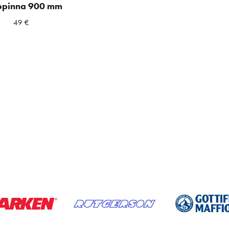
opinna 900 mm
49
€
a
ta