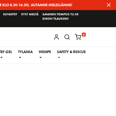
E KLO 8.30-16.30). AUTAMME MIELELLÄMME!
KUVASTOT
KYSY MEILTÄ
ILMAINEN TOIMITUS YLI 50
EURON TILAUKSIIN!
0
KIRJAUDU / REKISTERÖIDY
TEF-GEL
TYLASKA
WEMPE
SAFETY & RESCUE