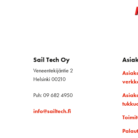
Sail Tech Oy
Asia
Veneentekijäntie 2
Asiak
Helsinki 00210
verk
Puh: 09 682 4950
Asiak
tukku
info@sailtech.fi
Toimit
Palau