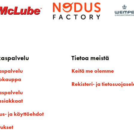
kaspalvelu
Tietoa meistä
aspalvelu
Keitä me olemme
kokauppa
Rekisteri- ja tietosuojasel
aspalvelu
asiakkaat
us- ja käyttöehdot
tukset