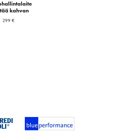
hallintalaite
ltää kahvan
299
€