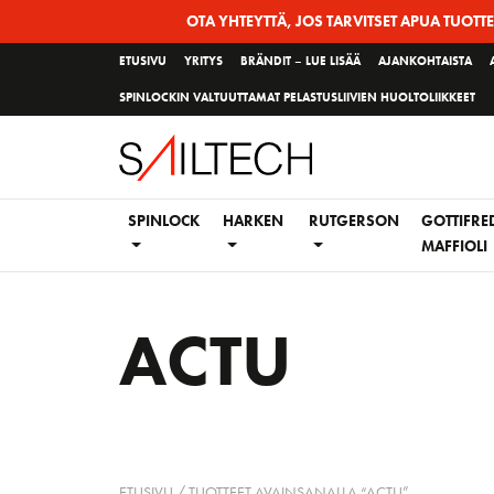
Siirry
OTA YHTEYTTÄ, JOS TARVITSET APUA TUOTT
sivun
ETUSIVU
YRITYS
BRÄNDIT – LUE LISÄÄ
AJANKOHTAISTA
sisältöön
SPINLOCKIN VALTUUTTAMAT PELASTUSLIIVIEN HUOLTOLIIKKEET
SPINLOCK
HARKEN
RUTGERSON
GOTTIFRE
MAFFIOLI
ACTU
ETUSIVU
/ TUOTTEET AVAINSANALLA “ACTU”