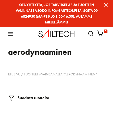
Siirry
OTA YHTEYTTÄ, JOS TARVITSET APUA TUOTTEEN
VALINNASSA JOKO INFO@SAILTECH.FI TAI SOITA 09
sivun
6824950 (MA-PE KLO 8.30-16.30). AUTAMME
sisältöön
MIELELLÄMME!
0
aerodynaaminen
ETUSIVU
/ TUOTTEET AVAINSANALLA “AERODYNAAMINEN”
Suodata tuotteita