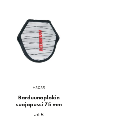
H3035
Barduunaplokin
suojapussi 75 mm
56
€