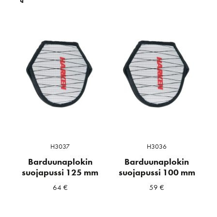
H3037
H3036
Barduunaplokin
Barduunaplokin
suojapussi 125 mm
suojapussi 100 mm
64
€
59
€