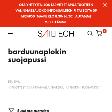
Siirry
OTA YHTEYTTÄ, JOS TARVITSET APUA TUOTTEEN
VALINNASSA JOKO INFO@SAILTECH.FI TAI SOITA 09
sivun
6824950 (MA-PE KLO 8.30-16.30). AUTAMME
sisältöön
MIELELLÄMME!
0
barduunaplokin
suojapussi
ETUSIVU
/ TUOTTEET AVAINSANALLA “BARDUUNAPLOKIN SUOJAPUSSI”
Suodata tuotteita