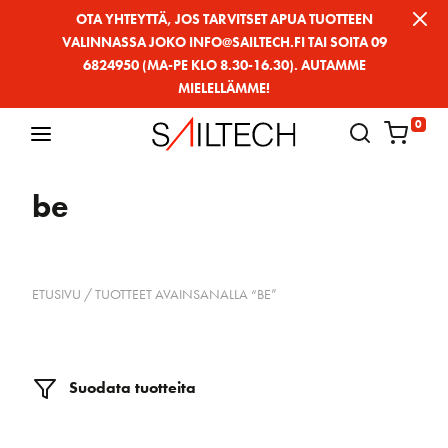
Siirry
OTA YHTEYTTÄ, JOS TARVITSET APUA TUOTTEEN
VALINNASSA JOKO INFO@SAILTECH.FI TAI SOITA 09
sivun
6824950 (MA-PE KLO 8.30-16.30). AUTAMME
sisältöön
MIELELLÄMME!
0
be
ETUSIVU
/ TUOTTEET AVAINSANALLA “BE”
Suodata tuotteita