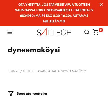
Siirry
OTA YHTEYTTÄ, JOS TARVITSET APUA TUOTTEEN
VALINNASSA JOKO INFO@SAILTECH.FI TAI SOITA 09
sivun
6824950 (MA-PE KLO 8.30-16.30). AUTAMME
sisältöön
MIELELLÄMME!
0
dyneemaköysi
ETUSIVU
/ TUOTTEET AVAINSANALLA “DYNEEMAKÖYSI”
Suodata tuotteita