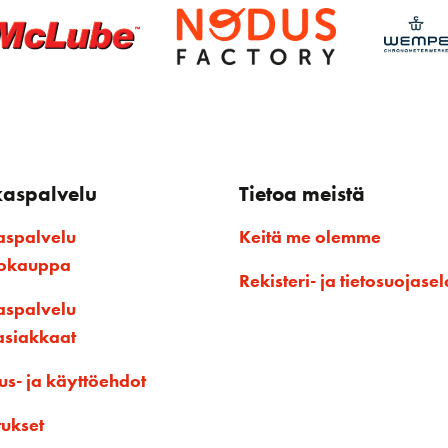
kaspalvelu
Tietoa meistä
aspalvelu
Keitä me olemme
kokauppa
Rekisteri- ja tietosuojasel
aspalvelu
asiakkaat
us- ja käyttöehdot
tukset