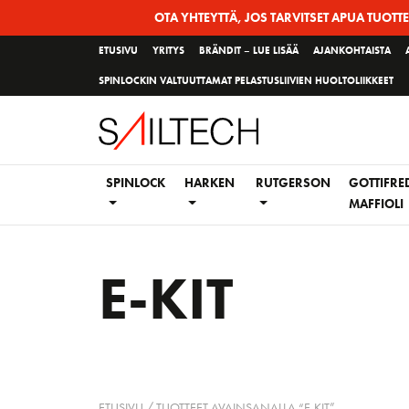
Siirry
OTA YHTEYTTÄ, JOS TARVITSET APUA TUOTT
sivun
ETUSIVU
YRITYS
BRÄNDIT – LUE LISÄÄ
AJANKOHTAISTA
sisältöön
SPINLOCKIN VALTUUTTAMAT PELASTUSLIIVIEN HUOLTOLIIKKEET
SPINLOCK
HARKEN
RUTGERSON
GOTTIFRE
MAFFIOLI
E-KIT
ETUSIVU
/ TUOTTEET AVAINSANALLA “E-KIT”