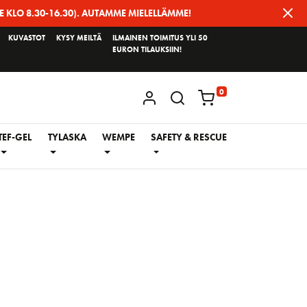
E KLO 8.30-16.30). AUTAMME MIELELLÄMME!
KUVASTOT
KYSY MEILTÄ
ILMAINEN TOIMITUS YLI 50
EURON TILAUKSIIN!
0
KIRJAUDU / REKISTERÖIDY
TEF-GEL
TYLASKA
WEMPE
SAFETY & RESCUE