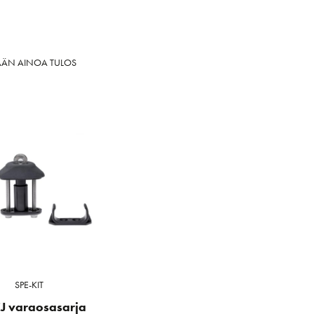
ÄÄN AINOA TULOS
SPE-KIT
EJ varaosasarja