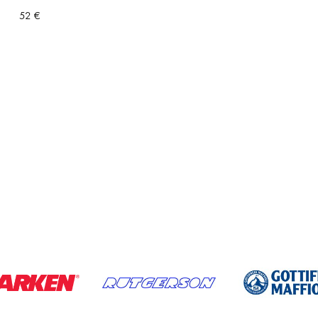
52
€
a
ta