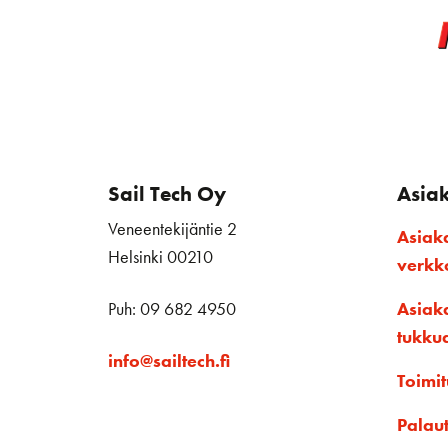
Sail Tech Oy
Asia
Veneentekijäntie 2
Asiak
Helsinki 00210
verk
Puh: 09 682 4950
Asiak
tukku
info@sailtech.fi
Toimit
Palau