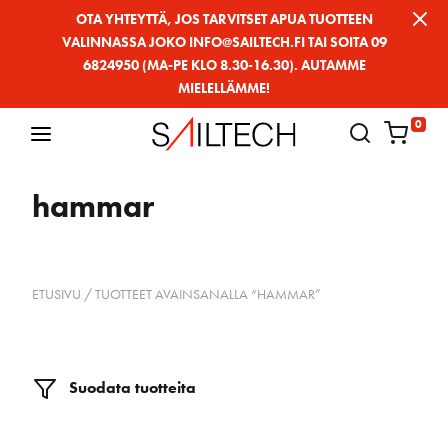
Siirry
OTA YHTEYTTÄ, JOS TARVITSET APUA TUOTTEEN
VALINNASSA JOKO INFO@SAILTECH.FI TAI SOITA 09
sivun
6824950 (MA-PE KLO 8.30-16.30). AUTAMME
sisältöön
MIELELLÄMME!
0
hammar
ETUSIVU
/ TUOTTEET AVAINSANALLA “HAMMAR”
Suodata tuotteita