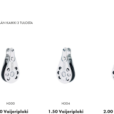
SORTED
ÄN KAIKKI 3 TULOSTA
BY
LATEST
H300
H304
0 Vaijeriploki
1.50 Vaijeriploki
2.00 