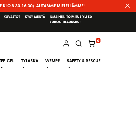
E KLO 8.30-16.30). AUTAMME MIELELLÄMME!
KUVASTOT
KYSY MEILTÄ
ILMAINEN TOIMITUS YLI 50
EURON TILAUKSIIN!
0
KIRJAUDU / REKISTERÖIDY
TEF-GEL
TYLASKA
WEMPE
SAFETY & RESCUE