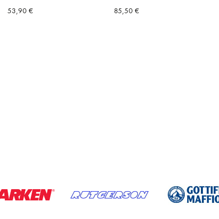
53,90
€
85,50
€
a
ta