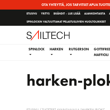
Siirry
OTA YHTEYTTÄ, JOS TARVITSET APUA TUOTT
sivun
ETUSIVU
YRITYS
BRÄNDIT – LUE LISÄÄ
AJANKOHTAISTA
sisältöön
SPINLOCKIN VALTUUTTAMAT PELASTUSLIIVIEN HUOLTOLIIKKEET
SPINLOCK
HARKEN
RUTGERSON
GOTTIFRE
MAFFIOLI
harken-plo
ETUSIVU
/ TUOTTEET AVAINSANALLA “HARKEN-PLOKI”