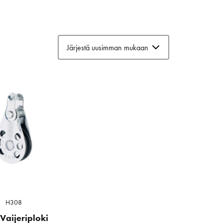
H308
Vaijeriploki