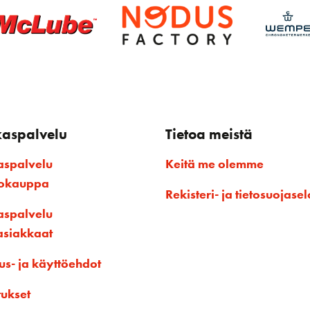
kaspalvelu
Tietoa meistä
aspalvelu
Keitä me olemme
kokauppa
Rekisteri- ja tietosuojasel
aspalvelu
asiakkaat
us- ja käyttöehdot
tukset