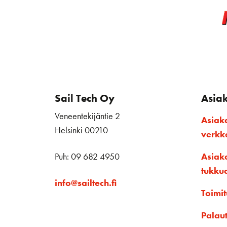
Sail Tech Oy
Asia
Veneentekijäntie 2
Asiak
Helsinki 00210
verk
Puh: 09 682 4950
Asiak
tukku
info@sailtech.fi
Toimit
Palau