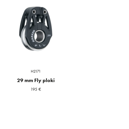
H2171
29 mm Fly ploki
195
€