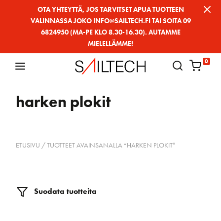
Siirry
OTA YHTEYTTÄ, JOS TARVITSET APUA TUOTTEEN
VALINNASSA JOKO INFO@SAILTECH.FI TAI SOITA 09
sivun
6824950 (MA-PE KLO 8.30-16.30). AUTAMME
sisältöön
MIELELLÄMME!
0
harken plokit
ETUSIVU
/ TUOTTEET AVAINSANALLA “HARKEN PLOKIT”
Suodata tuotteita