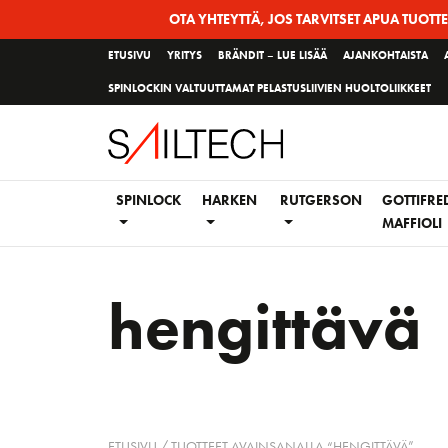
Siirry
OTA YHTEYTTÄ, JOS TARVITSET APUA TUOTT
sivun
ETUSIVU
YRITYS
BRÄNDIT – LUE LISÄÄ
AJANKOHTAISTA
sisältöön
SPINLOCKIN VALTUUTTAMAT PELASTUSLIIVIEN HUOLTOLIIKKEET
SPINLOCK
HARKEN
RUTGERSON
GOTTIFRE
MAFFIOLI
hengittävä
ETUSIVU
/ TUOTTEET AVAINSANALLA “HENGITTÄVÄ”