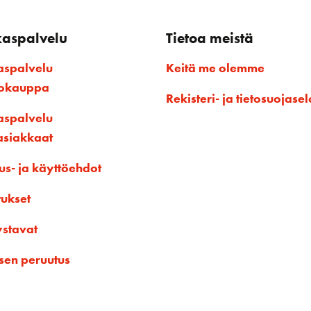
kaspalvelu
Tietoa meistä
aspalvelu
Keitä me olemme
kokauppa
Rekisteri- ja tietosuojasel
aspalvelu
asiakkaat
us- ja käyttöehdot
tukset
ystavat
sen peruutus