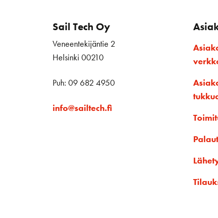
Sail Tech Oy
Asia
Veneentekijäntie 2
Asiak
Helsinki 00210
verk
Puh: 09 682 4950
Asiak
tukku
info@sailtech.fi
Toimit
Palau
Lähet
Tilauk