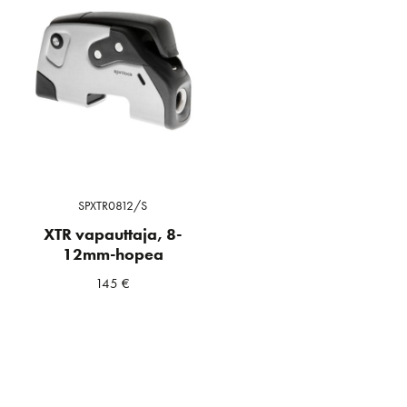
SPXTR0812/S
XTR vapauttaja, 8-
12mm-hopea
145
€