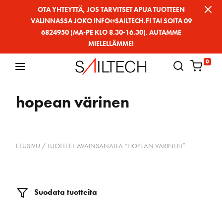
Siirry
OTA YHTEYTTÄ, JOS TARVITSET APUA TUOTTEEN
VALINNASSA JOKO INFO@SAILTECH.FI TAI SOITA 09
sivun
6824950 (MA-PE KLO 8.30-16.30). AUTAMME
sisältöön
MIELELLÄMME!
0
hopean värinen
ETUSIVU
/ TUOTTEET AVAINSANALLA “HOPEAN VÄRINEN”
Suodata tuotteita