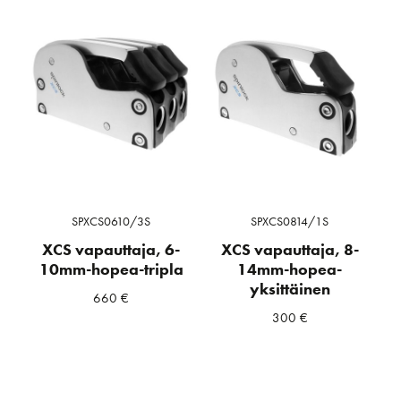
SPXCS0610/3S
SPXCS0814/1S
XCS vapauttaja, 6-
XCS vapauttaja, 8-
10mm-hopea-tripla
14mm-hopea-
yksittäinen
660
€
300
€