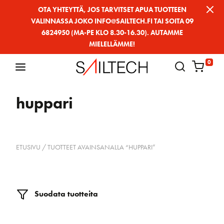
Siirry
OTA YHTEYTTÄ, JOS TARVITSET APUA TUOTTEEN
VALINNASSA JOKO INFO@SAILTECH.FI TAI SOITA 09
sivun
6824950 (MA-PE KLO 8.30-16.30). AUTAMME
sisältöön
MIELELLÄMME!
0
huppari
ETUSIVU
/ TUOTTEET AVAINSANALLA “HUPPARI”
Suodata tuotteita