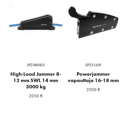
SPZXB0812
SPZS1618
High-Load Jammer 8-
Powerjammer
12 mm SWL 14 mm
vapauttaja 16-18 mm
3000 kg
2500
€
2050
€