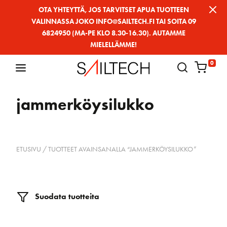
Siirry
OTA YHTEYTTÄ, JOS TARVITSET APUA TUOTTEEN
VALINNASSA JOKO INFO@SAILTECH.FI TAI SOITA 09
sivun
6824950 (MA-PE KLO 8.30-16.30). AUTAMME
sisältöön
MIELELLÄMME!
0
jammerköysilukko
ETUSIVU
/ TUOTTEET AVAINSANALLA “JAMMERKÖYSILUKKO”
Suodata tuotteita