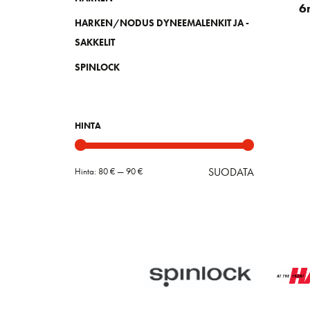
6
HARKEN/NODUS DYNEEMALENKIT JA -
SAKKELIT
SPINLOCK
HINTA
SUODATA
Hinta:
80 €
—
90 €
Minimihint
Maksimihin