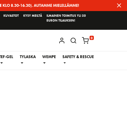
E KLO 8.30-16.30). AUTAMME MIELELLÄMME!
KUVASTOT
KYSY MEILTÄ
ILMAINEN TOIMITUS YLI 50
EURON TILAUKSIIN!
0
KIRJAUDU / REKISTERÖIDY
TEF-GEL
TYLASKA
WEMPE
SAFETY & RESCUE