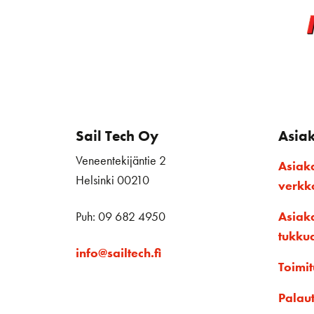
Sail Tech Oy
Asia
Veneentekijäntie 2
Asiak
Helsinki 00210
verk
Puh: 09 682 4950
Asiak
tukku
info@sailtech.fi
Toimit
Palau