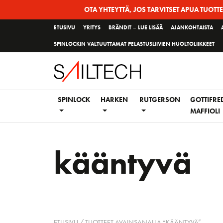
Siirry
OTA YHTEYTTÄ, JOS TARVITSET APUA TUOTT
sivun
ETUSIVU
YRITYS
BRÄNDIT – LUE LISÄÄ
AJANKOHTAISTA
sisältöön
SPINLOCKIN VALTUUTTAMAT PELASTUSLIIVIEN HUOLTOLIIKKEET
SPINLOCK
HARKEN
RUTGERSON
GOTTIFRE
MAFFIOLI
kääntyvä
ETUSIVU
/ TUOTTEET AVAINSANALLA “KÄÄNTYVÄ”