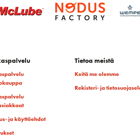
kaspalvelu
Tietoa meistä
aspalvelu
Keitä me olemme
kokauppa
Rekisteri- ja tietosuojasel
aspalvelu
asiakkaat
us- ja käyttöehdot
tukset