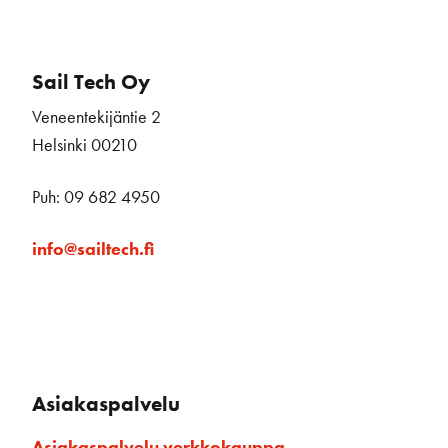
Sail Tech Oy
Veneentekijäntie 2
Helsinki 00210
Puh: 09 682 4950
info@sailtech.fi
Asiakaspalvelu
Asiakaspalvelu verkkokauppa