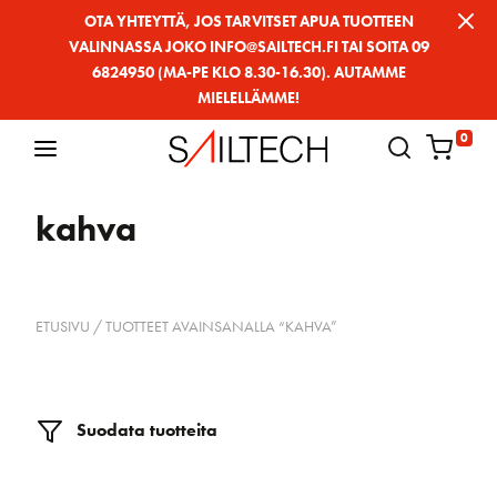
Siirry
OTA YHTEYTTÄ, JOS TARVITSET APUA TUOTTEEN
VALINNASSA JOKO INFO@SAILTECH.FI TAI SOITA 09
sivun
6824950 (MA-PE KLO 8.30-16.30). AUTAMME
sisältöön
MIELELLÄMME!
0
kahva
ETUSIVU
/ TUOTTEET AVAINSANALLA “KAHVA”
Suodata tuotteita