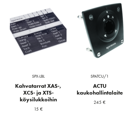
SPX-LBL
SPATCU/1
Kahvatarrat XAS-,
ACTU
XCS- ja XTS-
kaukohallintalaite
köysilukkoihin
245
€
15
€