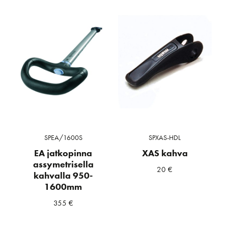
SPEA/1600S
SPXAS-HDL
EA jatkopinna
XAS kahva
assymetrisella
20
€
kahvalla 950-
1600mm
355
€