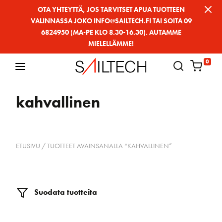
Siirry
OTA YHTEYTTÄ, JOS TARVITSET APUA TUOTTEEN
VALINNASSA JOKO INFO@SAILTECH.FI TAI SOITA 09
sivun
6824950 (MA-PE KLO 8.30-16.30). AUTAMME
sisältöön
MIELELLÄMME!
0
kahvallinen
ETUSIVU
/ TUOTTEET AVAINSANALLA “KAHVALLINEN”
Suodata tuotteita