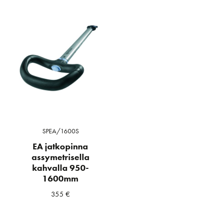
SPEA/1600S
EA jatkopinna
assymetrisella
kahvalla 950-
1600mm
355
€