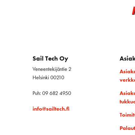
Sail Tech Oy
Asia
Veneentekijäntie 2
Asiak
Helsinki 00210
verk
Puh: 09 682 4950
Asiak
tukku
info@sailtech.fi
Toimit
Palau