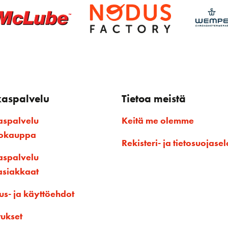
kaspalvelu
Tietoa meistä
aspalvelu
Keitä me olemme
kokauppa
Rekisteri- ja tietosuojasel
aspalvelu
asiakkaat
us- ja käyttöehdot
tukset