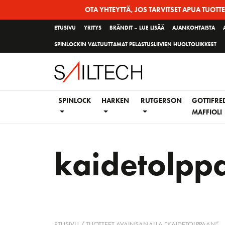
Siirry
OTA YHTEYTTÄ, JOS TARVITSET APUA TUOTT
sivun
ETUSIVU
YRITYS
BRÄNDIT – LUE LISÄÄ
AJANKOHTAISTA
sisältöön
SPINLOCKIN VALTUUTTAMAT PELASTUSLIIVIEN HUOLTOLIIKKEET
SPINLOCK
HARKEN
RUTGERSON
GOTTIFRE
MAFFIOLI
kaidetolpp
ETUSIVU
/ TUOTTEET AVAINSANALLA “KAIDETOLPPAAN”