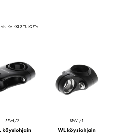
SORTED
ÄN KAIKKI 2 TULOSTA
BY
LATEST
SPWL/2
SPWL/1
 köysiohjain
WL köysiohjain