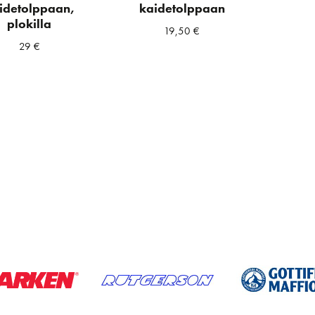
idetolppaan,
kaidetolppaan
plokilla
19,50
€
29
€
a
ta