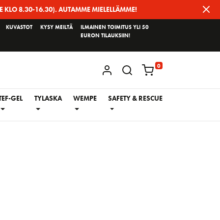
E KLO 8.30-16.30). AUTAMME MIELELLÄMME!
KUVASTOT
KYSY MEILTÄ
ILMAINEN TOIMITUS YLI 50
EURON TILAUKSIIN!
0
KIRJAUDU / REKISTERÖIDY
TEF-GEL
TYLASKA
WEMPE
SAFETY & RESCUE