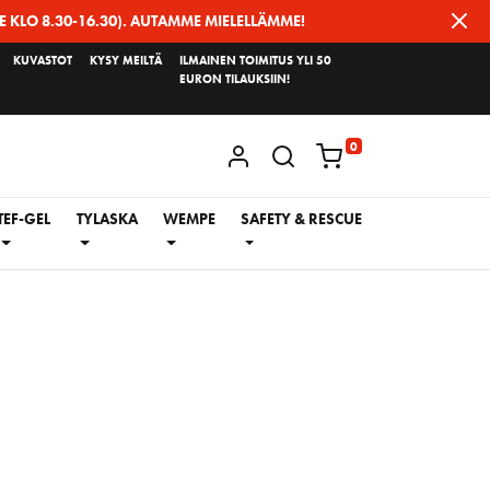
E KLO 8.30-16.30). AUTAMME MIELELLÄMME!
KUVASTOT
KYSY MEILTÄ
ILMAINEN TOIMITUS YLI 50
EURON TILAUKSIIN!
0
KIRJAUDU / REKISTERÖIDY
TEF-GEL
TYLASKA
WEMPE
SAFETY & RESCUE