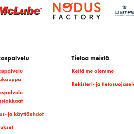
kaspalvelu
Tietoa meistä
aspalvelu
Keitä me olemme
kokauppa
Rekisteri- ja tietosuojasel
aspalvelu
asiakkaat
us- ja käyttöehdot
tukset