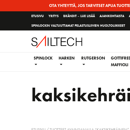
Siirry
OTA YHTEYTTÄ, JOS TARVITSET APUA TUOTT
sivun
ETUSIVU
YRITYS
BRÄNDIT – LUE LISÄÄ
AJANKOHTAISTA
sisältöön
SPINLOCKIN VALTUUTTAMAT PELASTUSLIIVIEN HUOLTOLIIKKEET
SPINLOCK
HARKEN
RUTGERSON
GOTTIFRE
MAFFIOLI
kaksikehrä
ETUSIVU
/ TUOTTEET AVAINSANALLA “KAKSIKEHRÄINEN”