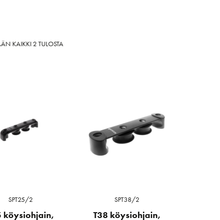
SORTED
ÄN KAIKKI 2 TULOSTA
BY
LATEST
SPT25/2
SPT38/2
 köysiohjain,
T38 köysiohjain,