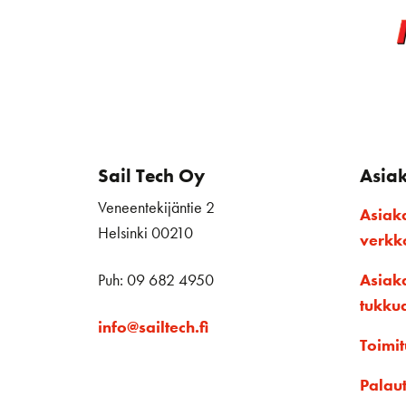
Sail Tech Oy
Asia
Veneentekijäntie 2
Asiak
Helsinki 00210
verk
Puh: 09 682 4950
Asiak
tukku
info@sailtech.fi
Toimit
Palau