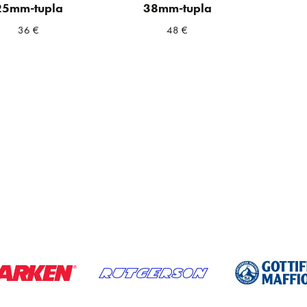
25mm-tupla
38mm-tupla
36
€
48
€
a
ta