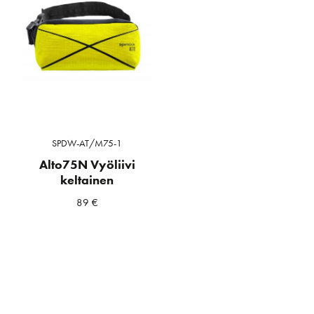
SPDW-AT/M75-1
Alto75N Vyöliivi
keltainen
89
€