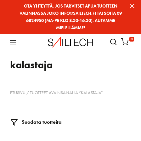
Siirry
OTA YHTEYTTÄ, JOS TARVITSET APUA TUOTTEEN
VALINNASSA JOKO INFO@SAILTECH.FI TAI SOITA 09
sivun
6824950 (MA-PE KLO 8.30-16.30). AUTAMME
sisältöön
MIELELLÄMME!
0
kalastaja
ETUSIVU
/ TUOTTEET AVAINSANALLA “KALASTAJA”
Suodata tuotteita