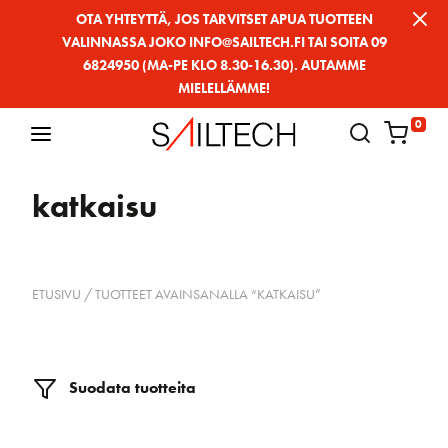
Siirry
OTA YHTEYTTÄ, JOS TARVITSET APUA TUOTTEEN
VALINNASSA JOKO INFO@SAILTECH.FI TAI SOITA 09
sivun
6824950 (MA-PE KLO 8.30-16.30). AUTAMME
sisältöön
MIELELLÄMME!
0
katkaisu
ETUSIVU
/ TUOTTEET AVAINSANALLA “KATKAISU”
Suodata tuotteita