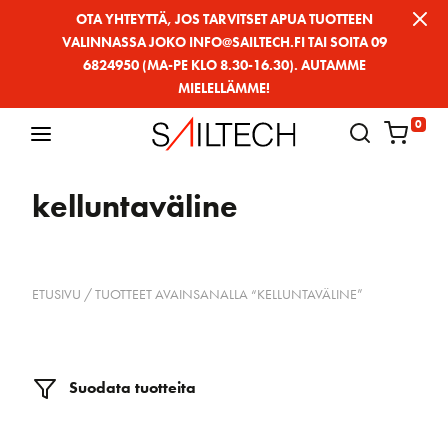
Siirry
OTA YHTEYTTÄ, JOS TARVITSET APUA TUOTTEEN
VALINNASSA JOKO INFO@SAILTECH.FI TAI SOITA 09
sivun
6824950 (MA-PE KLO 8.30-16.30). AUTAMME
sisältöön
MIELELLÄMME!
0
kelluntaväline
ETUSIVU
/ TUOTTEET AVAINSANALLA “KELLUNTAVÄLINE”
Suodata tuotteita