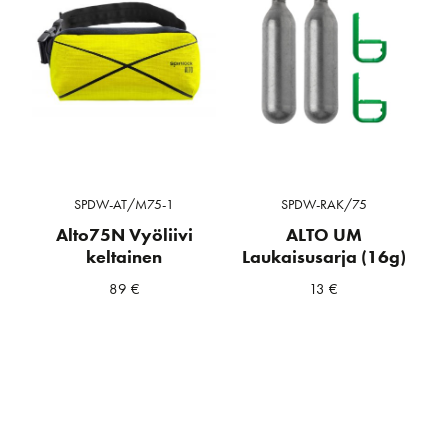
SPDW-AT/M75-1
SPDW-RAK/75
Alto75N Vyöliivi
ALTO UM
keltainen
Laukaisusarja (16g)
89
€
13
€