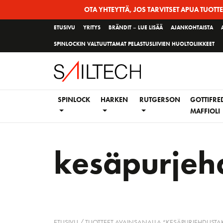
Siirry
OTA YHTEYTTÄ, JOS TARVITSET APUA TUOTT
sivun
ETUSIVU
YRITYS
BRÄNDIT – LUE LISÄÄ
AJANKOHTAISTA
sisältöön
SPINLOCKIN VALTUUTTAMAT PELASTUSLIIVIEN HUOLTOLIIKKEET
SPINLOCK
HARKEN
RUTGERSON
GOTTIFRE
MAFFIOLI
kesäpurjeh
ETUSIVU
/ TUOTTEET AVAINSANALLA “KESÄPURJEHDUSTAK