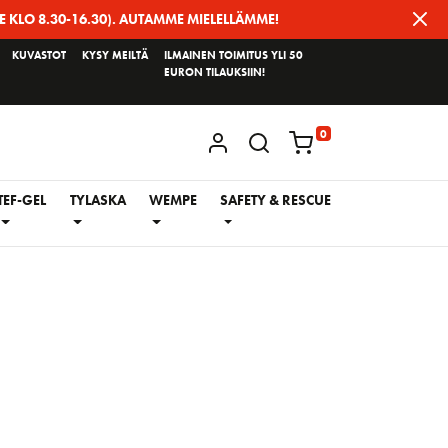
E KLO 8.30-16.30). AUTAMME MIELELLÄMME!
KUVASTOT
KYSY MEILTÄ
ILMAINEN TOIMITUS YLI 50
EURON TILAUKSIIN!
0
KIRJAUDU / REKISTERÖIDY
TEF-GEL
TYLASKA
WEMPE
SAFETY & RESCUE