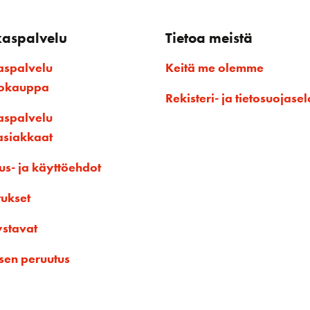
kaspalvelu
Tietoa meistä
aspalvelu
Keitä me olemme
kokauppa
Rekisteri- ja tietosuojasel
aspalvelu
asiakkaat
us- ja käyttöehdot
tukset
ystavat
sen peruutus