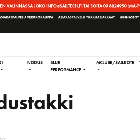
EEN VALINNASSA JOKO INFO@SAILTECH.FI TAI SOITA 09 6824950 (MA-P
ASIAKASPALVELU VERKKOKAUPPA
ASIAKASPALVELU TUKKUASIAKKAAT
HINNASTOT
DI
NODUS
BLUE
MCLUBE/SAILKOTE
PERFORMANCE
dustakki
KI”