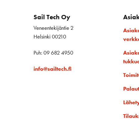
Sail Tech Oy
Asia
Veneentekijäntie 2
Asiak
Helsinki 00210
verk
Puh: 09 682 4950
Asiak
tukku
info@sailtech.fi
Toimit
Palau
Lähet
Tilauk