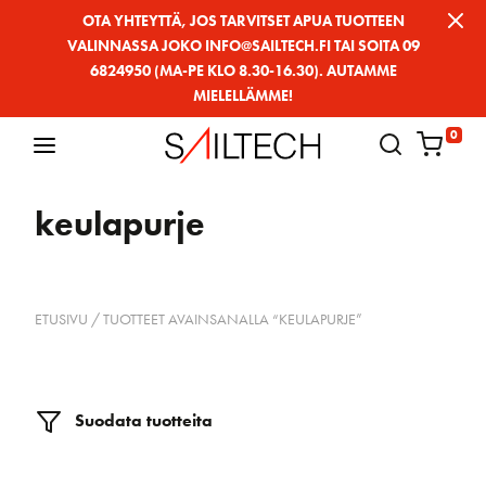
Siirry
OTA YHTEYTTÄ, JOS TARVITSET APUA TUOTTEEN
VALINNASSA JOKO INFO@SAILTECH.FI TAI SOITA 09
sivun
6824950 (MA-PE KLO 8.30-16.30). AUTAMME
sisältöön
MIELELLÄMME!
0
keulapurje
ETUSIVU
/ TUOTTEET AVAINSANALLA “KEULAPURJE”
Suodata tuotteita