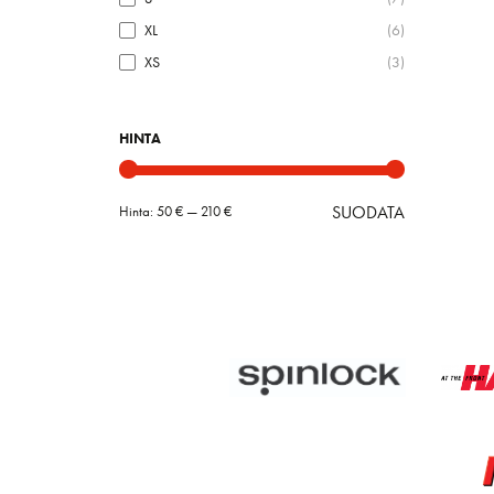
XL
(6)
XS
(3)
HINTA
SUODATA
Hinta:
50 €
—
210 €
Minimihint
Maksimihin