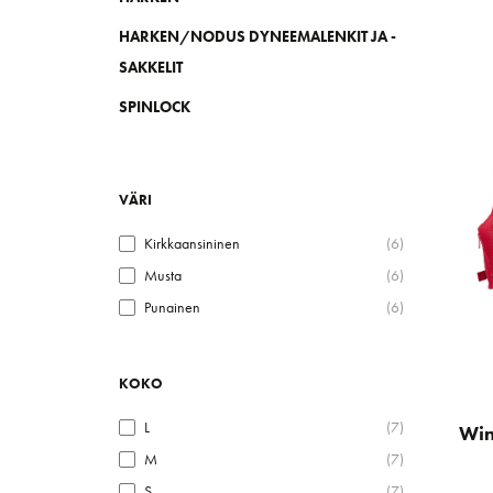
HARKEN/NODUS DYNEEMALENKIT JA -
SAKKELIT
SPINLOCK
VÄRI
Kirkkaansininen
(6)
Musta
(6)
Punainen
(6)
KOKO
L
(7)
Win
M
(7)
S
(7)