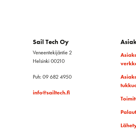
Sail Tech Oy
Asia
Veneentekijäntie 2
Asiak
Helsinki 00210
verk
Puh: 09 682 4950
Asiak
tukku
info@sailtech.fi
Toimit
Palau
Lähet