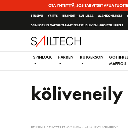
Siirry
OTA YHTEYTTÄ, JOS TARVITSET APUA TUOTT
sivun
ETUSIVU
YRITYS
BRÄNDIT – LUE LISÄÄ
AJANKOHTAISTA
sisältöön
SPINLOCKIN VALTUUTTAMAT PELASTUSLIIVIEN HUOLTOLIIKKEET
SPINLOCK
HARKEN
RUTGERSON
GOTTIFRE
MAFFIOLI
köliveneily
ETUSIVU
/ TUOTTEET AVAINSANALLA “KÖLIVENEILY”