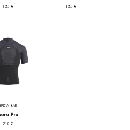
105
€
105
€
SPDW-BAR
Aero Pro
210
€