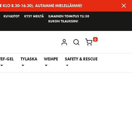
E KLO 8.30-16.30). AUTAMME MIELELLÄMME!
KUVASTOT
KYSY MEILTÄ
ILMAINEN TOIMITUS YLI 50
EURON TILAUKSIIN!
0
KIRJAUDU / REKISTERÖIDY
TEF-GEL
TYLASKA
WEMPE
SAFETY & RESCUE