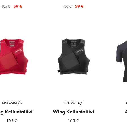
Alkuperäinen
Nykyinen
Alkuperäinen
Nykyinen
59
€
59
€
105
€
105
€
hinta
hinta
hinta
hinta
oli:
on:
oli:
on:
105 €.
59 €.
105 €.
59 €.
SPDW-BA/S
SPDW-BA/
g Kelluntaliivi
Wing Kelluntaliivi
105
€
105
€