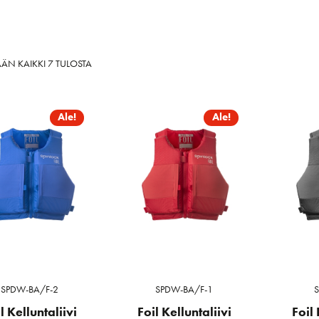
SORTED
ÄN KAIKKI 7 TULOSTA
BY
LATEST
Ale!
Ale!
SPDW-BA/F-2
SPDW-BA/F-1
l Kelluntaliivi
Foil Kelluntaliivi
Foil 