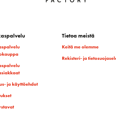
kaspalvelu
Tietoa meistä
aspalvelu
Keitä me olemme
kokauppa
Rekisteri- ja tietosuojasel
aspalvelu
asiakkaat
us- ja käyttöehdot
tukset
ystavat