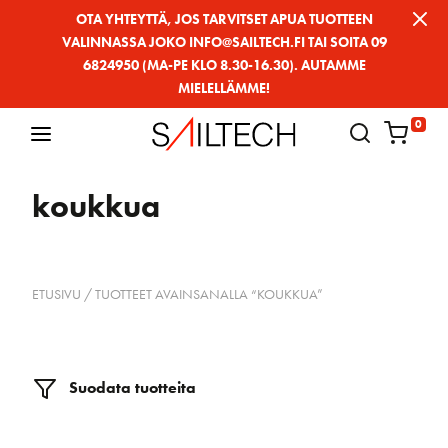
Siirry
OTA YHTEYTTÄ, JOS TARVITSET APUA TUOTTEEN
VALINNASSA JOKO INFO@SAILTECH.FI TAI SOITA 09
sivun
6824950 (MA-PE KLO 8.30-16.30). AUTAMME
sisältöön
MIELELLÄMME!
0
koukkua
ETUSIVU
/ TUOTTEET AVAINSANALLA “KOUKKUA”
Suodata tuotteita