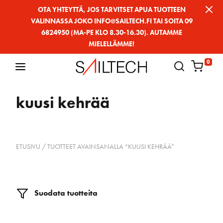
Siirry
OTA YHTEYTTÄ, JOS TARVITSET APUA TUOTTEEN
VALINNASSA JOKO INFO@SAILTECH.FI TAI SOITA 09
sivun
6824950 (MA-PE KLO 8.30-16.30). AUTAMME
sisältöön
MIELELLÄMME!
0
kuusi kehrää
ETUSIVU
/ TUOTTEET AVAINSANALLA “KUUSI KEHRÄÄ”
Suodata tuotteita