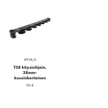
SPT38/6
T38 köysiohjain,
38mm-
kuusinkertainen
90
€