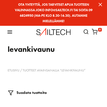
Siirry
OTA YHTEYTTÄ, JOS TARVITSET APUA TUOTTEEN
VALINNASSA JOKO INFO@SAILTECH.FI TAI SOITA 09
sivun
6824950 (MA-PE KLO 8.30-16.30). AUTAMME
sisältöön
MIELELLÄMME!
0
levankivaunu
ETUSIVU
/ TUOTTEET AVAINSANALLA “LEVANKIVAUNU”
Suodata tuotteita