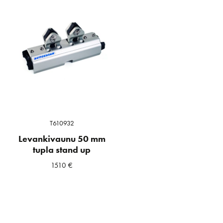
T610932
Levankivaunu 50 mm
tupla stand up
1510
€