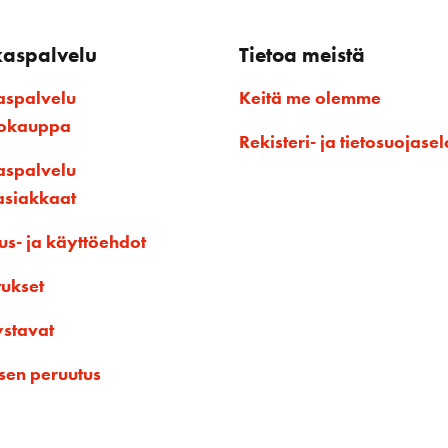
kaspalvelu
Tietoa meistä
aspalvelu
Keitä me olemme
kokauppa
Rekisteri- ja tietosuojasel
aspalvelu
asiakkaat
us- ja käyttöehdot
tukset
ystavat
sen peruutus