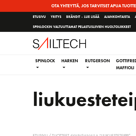
Siirry
OTA YHTEYTTÄ, JOS TARVITSET APUA TUOTT
sivun
ETUSIVU
YRITYS
BRÄNDIT – LUE LISÄÄ
AJANKOHTAISTA
sisältöön
SPINLOCKIN VALTUUTTAMAT PELASTUSLIIVIEN HUOLTOLIIKKEET
SPINLOCK
HARKEN
RUTGERSON
GOTTIFRE
MAFFIOLI
liukuestete
ETUSIVU
/ TUOTTEET AVAINSANALLA “LIUKUESTETEIPPI”