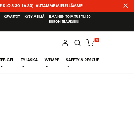
E KLO 8.30-16.30). AUTAMME MIELELLÄMME!
KUVASTOT
KYSY MEILTÄ
ILMAINEN TOIMITUS YLI 50
EURON TILAUKSIIN!
0
KIRJAUDU / REKISTERÖIDY
TEF-GEL
TYLASKA
WEMPE
SAFETY & RESCUE