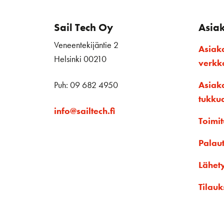
Sail Tech Oy
Asia
Veneentekijäntie 2
Asiak
Helsinki 00210
verk
Puh: 09 682 4950
Asiak
tukku
info@sailtech.fi
Toimit
Palau
Lähet
Tilauk