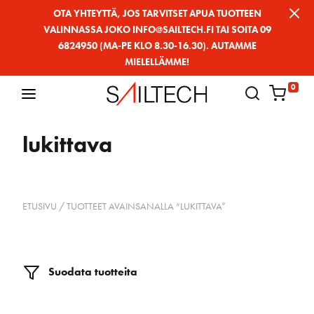
Siirry
OTA YHTEYTTÄ, JOS TARVITSET APUA TUOTTEEN
VALINNASSA JOKO INFO@SAILTECH.FI TAI SOITA 09
sivun
6824950 (MA-PE KLO 8.30-16.30). AUTAMME
sisältöön
MIELELLÄMME!
0
lukittava
ETUSIVU
/ TUOTTEET AVAINSANALLA “LUKITTAVA”
Suodata tuotteita