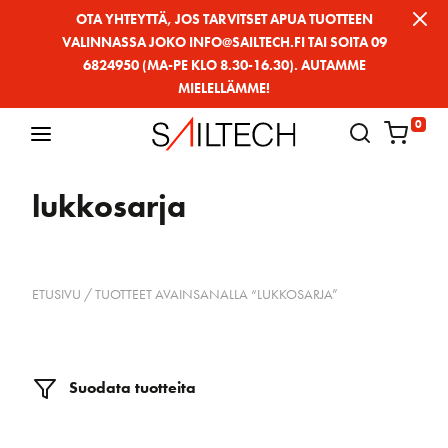
Siirry
OTA YHTEYTTÄ, JOS TARVITSET APUA TUOTTEEN
VALINNASSA JOKO INFO@SAILTECH.FI TAI SOITA 09
sivun
6824950 (MA-PE KLO 8.30-16.30). AUTAMME
sisältöön
MIELELLÄMME!
0
lukkosarja
ETUSIVU
/ TUOTTEET AVAINSANALLA “LUKKOSARJA”
Suodata tuotteita