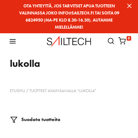
Siirry
OTA YHTEYTTÄ, JOS TARVITSET APUA TUOTTEEN
VALINNASSA JOKO INFO@SAILTECH.FI TAI SOITA 09
sivun
6824950 (MA-PE KLO 8.30-16.30). AUTAMME
sisältöön
MIELELLÄMME!
0
lukolla
ETUSIVU
/ TUOTTEET AVAINSANALLA “LUKOLLA”
Suodata tuotteita