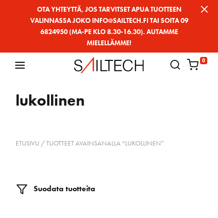
Siirry
OTA YHTEYTTÄ, JOS TARVITSET APUA TUOTTEEN
VALINNASSA JOKO INFO@SAILTECH.FI TAI SOITA 09
sivun
6824950 (MA-PE KLO 8.30-16.30). AUTAMME
sisältöön
MIELELLÄMME!
0
lukollinen
ETUSIVU
/ TUOTTEET AVAINSANALLA “LUKOLLINEN”
Suodata tuotteita