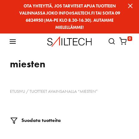
Siirry
OTA YHTEYTTÄ, JOS TARVITSET APUA TUOTTEEN
VALINNASSA JOKO INFO@SAILTECH.FI TAI SOITA 09
sivun
6824950 (MA-PE KLO 8.30-16.30). AUTAMME
sisältöön
MIELELLÄMME!
0
miesten
ETUSIVU
/ TUOTTEET AVAINSANALLA “MIESTEN”
Suodata tuotteita