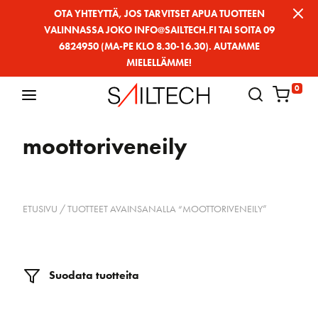
Siirry
OTA YHTEYTTÄ, JOS TARVITSET APUA TUOTTEEN
VALINNASSA JOKO INFO@SAILTECH.FI TAI SOITA 09
sivun
6824950 (MA-PE KLO 8.30-16.30). AUTAMME
sisältöön
MIELELLÄMME!
0
moottoriveneily
ETUSIVU
/ TUOTTEET AVAINSANALLA “MOOTTORIVENEILY”
Suodata tuotteita