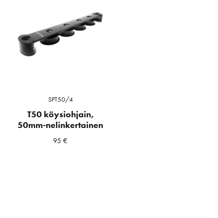
SPT50/4
T50 köysiohjain,
50mm-nelinkertainen
95
€