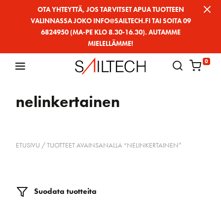
Siirry
OTA YHTEYTTÄ, JOS TARVITSET APUA TUOTTEEN
VALINNASSA JOKO INFO@SAILTECH.FI TAI SOITA 09
sivun
6824950 (MA-PE KLO 8.30-16.30). AUTAMME
sisältöön
MIELELLÄMME!
0
nelinkertainen
ETUSIVU
/ TUOTTEET AVAINSANALLA “NELINKERTAINEN”
Suodata tuotteita