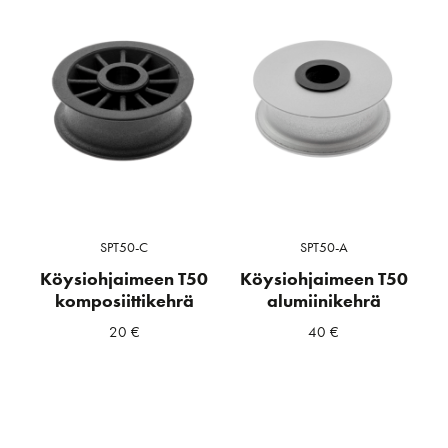
SPT50-C
SPT50-A
Köysiohjaimeen T50
Köysiohjaimeen T50
komposiittikehrä
alumiinikehrä
20
€
40
€