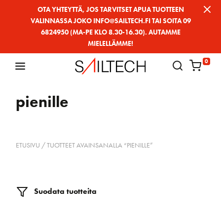
Siirry
OTA YHTEYTTÄ, JOS TARVITSET APUA TUOTTEEN
VALINNASSA JOKO INFO@SAILTECH.FI TAI SOITA 09
sivun
6824950 (MA-PE KLO 8.30-16.30). AUTAMME
sisältöön
MIELELLÄMME!
0
pienille
ETUSIVU
/ TUOTTEET AVAINSANALLA “PIENILLE”
Suodata tuotteita