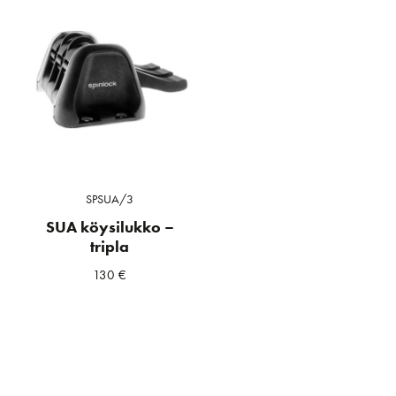
SPSUA/3
SUA köysilukko –
tripla
130
€