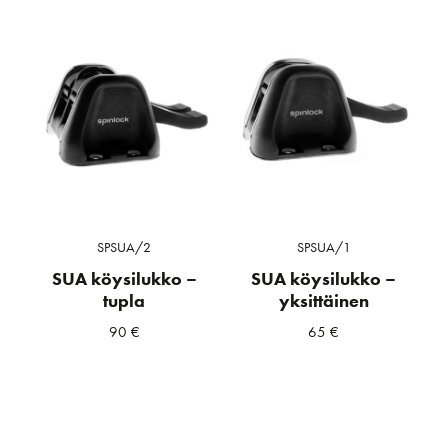
SPSUA/2
SPSUA/1
SUA köysilukko –
SUA köysilukko –
tupla
yksittäinen
90
€
65
€