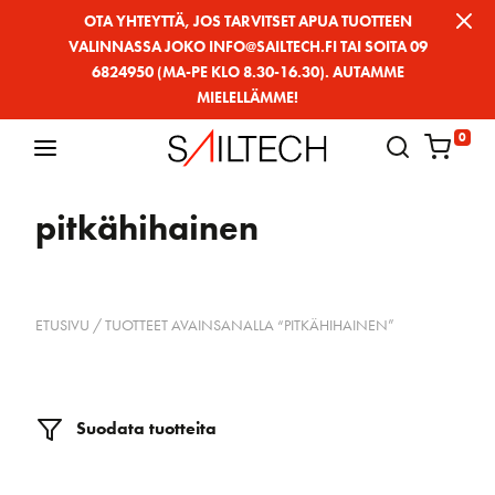
Siirry
OTA YHTEYTTÄ, JOS TARVITSET APUA TUOTTEEN
VALINNASSA JOKO INFO@SAILTECH.FI TAI SOITA 09
sivun
6824950 (MA-PE KLO 8.30-16.30). AUTAMME
sisältöön
MIELELLÄMME!
0
pitkähihainen
ETUSIVU
/ TUOTTEET AVAINSANALLA “PITKÄHIHAINEN”
Suodata tuotteita