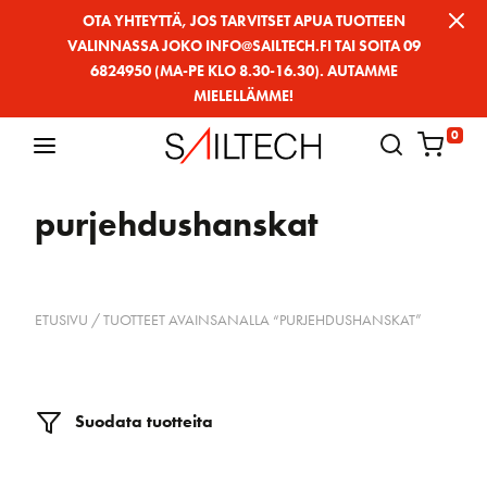
Siirry
OTA YHTEYTTÄ, JOS TARVITSET APUA TUOTTEEN
VALINNASSA JOKO INFO@SAILTECH.FI TAI SOITA 09
sivun
6824950 (MA-PE KLO 8.30-16.30). AUTAMME
sisältöön
MIELELLÄMME!
0
purjehdushanskat
ETUSIVU
/ TUOTTEET AVAINSANALLA “PURJEHDUSHANSKAT”
Suodata tuotteita