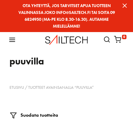
Siirry
OTA YHTEYTTÄ, JOS TARVITSET APUA TUOTTEEN
VALINNASSA JOKO INFO@SAILTECH.FI TAI SOITA 09
sivun
6824950 (MA-PE KLO 8.30-16.30). AUTAMME
sisältöön
MIELELLÄMME!
0
puuvilla
ETUSIVU
/ TUOTTEET AVAINSANALLA “PUUVILLA”
Suodata tuotteita